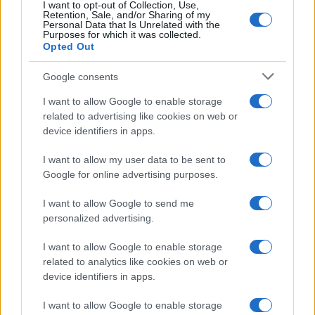
I want to opt-out of Collection, Use,
Retention, Sale, and/or Sharing of my
Personal Data that Is Unrelated with the
Purposes for which it was collected.
Curiosità
Opted Out
Caravella portoghese in Spagna:
spiagge chiuse e allerta
Google consents
I want to allow Google to enable storage
related to advertising like cookies on web or
Ambiente
device identifiers in apps.
Imponente frana sul Cervino:
I want to allow my user data to be sent to
sospese le scalate
Google for online advertising purposes.
I want to allow Google to send me
personalized advertising.
Curiosità
Eclissi totale di sole 2026:
I want to allow Google to enable storage
visibilità europea
related to analytics like cookies on web or
device identifiers in apps.
I want to allow Google to enable storage