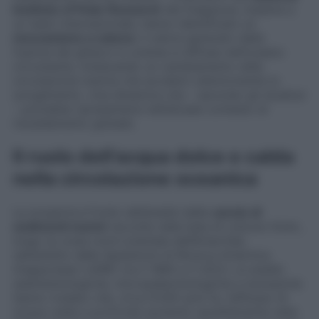
Institute of Polar Research
del Giappone, insieme a
un team internazionale, hanno identificato un
meccanismo a catena
: il calore generato dalla
fusione dei ghiacci in un’area si diffuse nell’oceano
circostante, innescando un cambiamento nella
circolazione marina che accelerò ulteriormente lo
scioglimento. Una dinamica che – secondo gli studiosi
– potrebbe ripresentarsi nell’attuale contesto di
riscaldamento globale.
Il ruolo dell’acqua dolce e calda
nella circolazione oceanica
La scoperta è frutto dell’analisi delle
carote di
sedimenti marini
raccolte nella baia di Lützow-Holm,
lungo la costa nord-orientale dell’Antartide,
nell’ambito delle Spedizioni di Ricerca Antartica
Giapponese (JARE) tra il 1980 e il 2023. Le analisi
sedimentologiche, micropaleontologiche e isotopiche
hanno rivelato che, circa 9.000 anni fa, l’afflusso di
acque calde e profonde aumentò sensibilmente nella