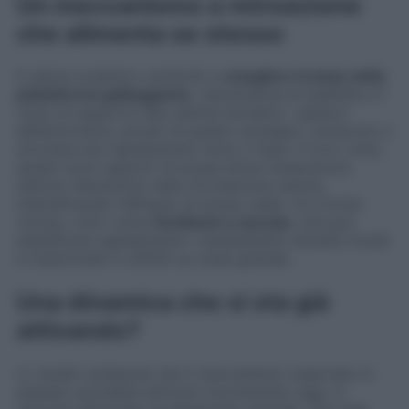
Un meccanismo a retroazione
che alimenta se stesso
Il calore oceanico cominciò a
sciogliere la base della
piattaforma galleggiante
, riducendone la stabilità e il
ruolo di supporto alla calotta terrestre. I ghiacci
dell’entroterra, privati di questo sostegno, iniziarono a
scivolare più rapidamente verso il mare. A loro volta,
questi nuovi apporti di acqua dolce innescarono
ulteriori alterazioni nella circolazione marina,
intensificando l’afflusso di acque calde. Un circolo
vizioso, noto come
feedback a cascata
, che può
amplificare rapidamente i cambiamenti climatici locali
e trasformarli in effetti su scala globale.
Una dinamica che si sta già
attivando?
Lo studio evidenzia che il meccanismo osservato in
passato potrebbe attivarsi nuovamente oggi, in