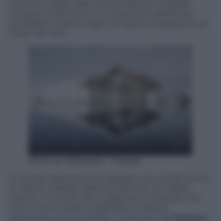
fusione a catena della calotta antartica orientale
avvenuto 9.000 anni fa. Le dinamiche identificate
potrebbero ripetersi oggi, con gravi conseguenze sul
livello del mare.
Photo by AlKalenski – Pixabay
Al termine dell’Ultima Era Glaciale, circa 9.000 anni fa,
la calotta orientale dell’Antartide subì una rapida
fusione. Un evento fino a oggi poco compreso, ma
che un nuovo studio, pubblicato su
Nature
Geoscience
, ha ora chiarito. I ricercatori del
National