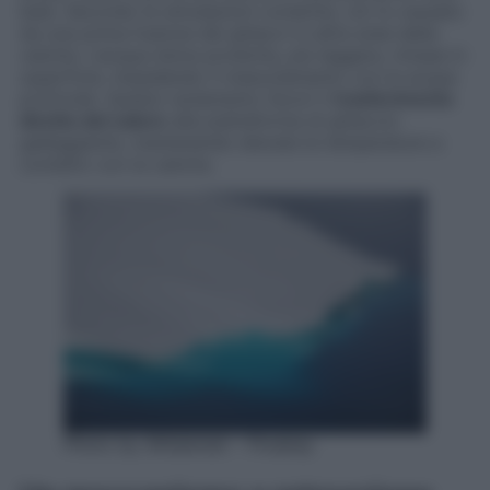
baia. Secondo le simulazioni condotte, ciò fu causato
da una prima fusione dei ghiacci in altre aree della
calotta. L’acqua dolce prodotta, più leggera, rimase in
superficie, impedendo il mescolamento con le acque
profonde. Questo isolamento favorì il
trasferimento
diretto del calore
alla piattaforma di ghiaccio
galleggiante, mantenendo elevate le temperature a
contatto con la calotta.
Photo by AlKalenski – Pixabay