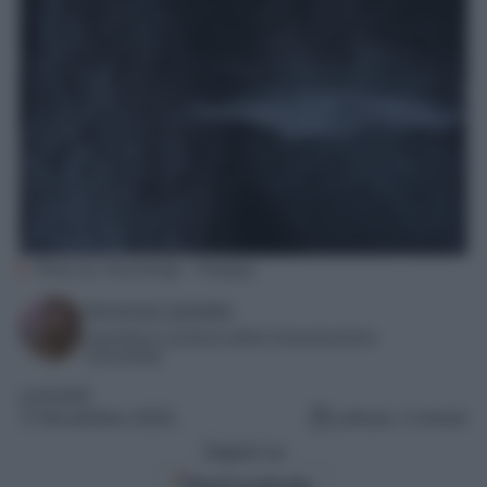
Photo by StockSnap – Pixabay
Antonia Cataldo
Laureata in Scienze della Comunicazione
Copywriter
curiosità
11 Novembre 2025
Lettura: 3 minuti
Seguici su
Fonti preferite