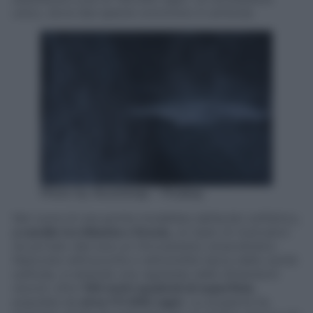
unico, dove due specie convivono in armonia.
Photo by StockSnap – Pixabay
Nel cuore di una grotta modellata dall’acido solfidrico,
a cavallo tra Albania e Grecia,
un team di ricercatori
ha portato alla luce un ritrovamento straordinario.
Nascosta nell’oscurità e nell’umidità tipica delle cavità
sulfuree, si estende una ragnatela dalle dimensioni
record: oltre
100 metri quadrati di superficie
,
popolata da
circa 111.000 ragni.
La scoperta ha