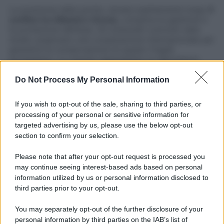
La posizione della grotta, situata esattamente lungo
il
confine tra Albania e Grecia
, complica la gestione e
la protezione dell’area. Gli scienziati coinvolti nello
studio auspicano una cooperazione internazionale per
garantire la conservazione di questo fragile
ecosistema. La colonia rappresenta un laboratorio
vivente di ecologia e comportamento animale, e la
sua protezione è considerata una priorità per la
Do Not Process My Personal Information
comunità scientifica. Il sito è già stato inserito tra
quelli di rilevanza biologica e ambientale, e nuovi
If you wish to opt-out of the sale, sharing to third parties, or
studi sono in programma per comprendere ancora
processing of your personal or sensitive information for
meglio la dinamica di convivenza tra le due specie.
targeted advertising by us, please use the below opt-out
section to confirm your selection.
Please note that after your opt-out request is processed you
may continue seeing interest-based ads based on personal
information utilized by us or personal information disclosed to
third parties prior to your opt-out.
You may separately opt-out of the further disclosure of your
personal information by third parties on the IAB’s list of