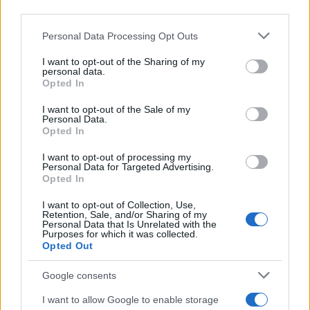
downstream participants.
Personal Data Processing Opt Outs
This information may also be disclosed by us to third parties
on the IAB’s List of Downstream Participants that may further
I want to opt-out of the Sharing of my
disclose it to other third parties.
personal data.
Leggi anche
Opted In
Please note that this website/app uses one or more Google
services and may gather and store information including but
I want to opt-out of the Sale of my
Personal Data.
not limited to your visit or usage behaviour. You may click to
Opted In
grant or deny consent to Google and its third-party tags to
Curiosità
use your data for below specified purposes in below Google
I want to opt-out of processing my
consent section.
Caravella portoghese in Spagna:
Personal Data for Targeted Advertising.
Opted In
spiagge chiuse e allerta
I want to opt-out of Collection, Use,
Retention, Sale, and/or Sharing of my
Personal Data that Is Unrelated with the
Ambiente
Purposes for which it was collected.
Opted Out
Imponente frana sul Cervino:
sospese le scalate
Google consents
I want to allow Google to enable storage