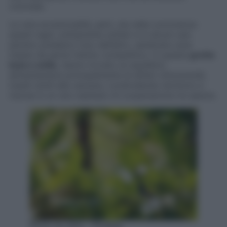
coloniale.
La vera eccezionalità, però, sta nella convivenza:
questi ragni, solitamente solitari e in alcuni casi
persino predatori l’uno dell’altro, sembrano aver
messo da parte l’istinto competitivo. In questa
grotta
buia e ostile,
hanno trovato un equilibrio
alimentandosi principalmente di ditteri chironomidi,
insetti simili alle zanzare, condividendo territorio e
risorse in un raro esempio di cooperazione tra specie.
Photo by phio – Pixabay