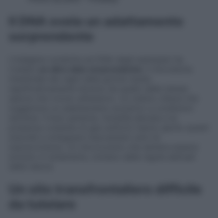
Il DNA svela un adattamento
sorprendente
L’indagine condotta sul DNA degli esemplari ha
rivelato
un altro dato sorprendente:
il microbiota
intestinale dei ragni della grotta risulta
significativamente diverso da quello delle stesse
specie che vivono all’esterno. Un indizio chiave che
suggerisce un adattamento evolutivo a condizioni
estreme. Il buio perenne, l’umidità elevata e la
presenza costante di gas solforici hanno spinto questi
aracnidi a sviluppare meccanismi unici di
sopravvivenza. Un microcosmo che sembra essersi
evoluto in isolamento, lontano dalle regole abituali
della natura.
Un sito transfrontaliero difficile
da tutelare