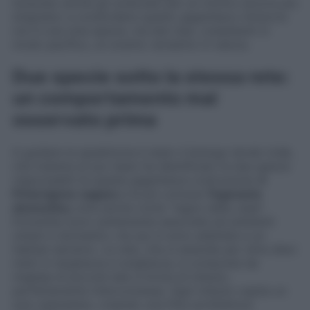
sorpreso anche gli scienziati per un motivo ancora più
singolare: a condividere questo gigantesco intreccio
non è una sola specie, ma ben due, coesistenti in
modo pacifico, un evento rarissimo in natura.
Due specie sotto la stessa rete:
un comportamento mai
osservato prima
A guidare la spedizione è stato il biologo István Urák,
che insieme al suo team ha identificato le due specie
responsabili di questa gigantesca costruzione:
il
Prinerigone vagans
e la più comune
Tegenaria
domestica
,
nota anche come “ragno delle case”.
Entrambe sono solitamente associate ad ambienti
urbani e domestici, ma qui si sono adattate a un
habitat estremo. La rete, che si estende per oltre dieci
metri in larghezza e lunghezza, è composta da
migliaia di piccole tele a forma di imbuto,
perfettamente interconnesse. Ogni imbuto ospita un
solo esemplare, creando una fitta architettura