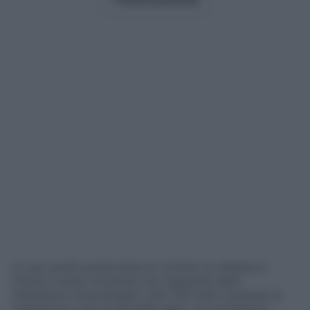
In una cavità sotterranea al confine tra Albania e
Grecia è stata rinvenuta una ragnatela dalle
dimensioni straordinarie: oltre 100 metri quadrati di
estensione e più di 100.000 ragni. Un ecosistema